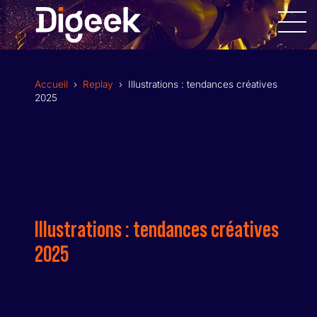
Allez
au
contenu
Accueil
›
Replay
›
Illustrations : tendances créatives
2025
DESIGN GRAPHIQUE
SITES INTERNET
Illustrations : tendances créatives
APPLICATIONS MOBILES
2025
RÉALISATION VIDÉOS