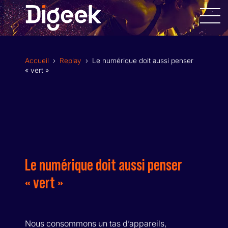
Allez
au
contenu
Accueil
›
Replay
›
Le numérique doit aussi penser
« vert »
DESIGN GRAPHIQUE
SITES INTERNET
Le numérique doit aussi penser
APPLICATIONS MOBILES
« vert »
RÉALISATION VIDÉOS
Nous consommons un tas d’appareils,