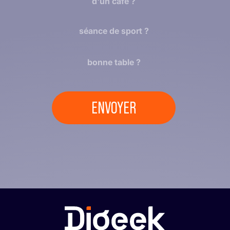
d'un café ?
séance de sport ?
bonne table ?