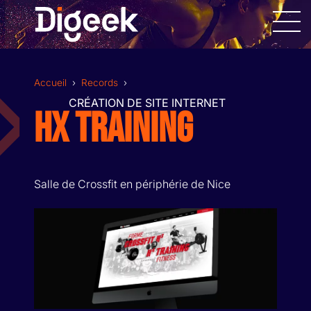
Allez
au
contenu
Accueil
›
Records
›
CRÉATION DE SITE INTERNET
HX TRAINING
DESIGN GRAPHIQUE
Salle de Crossfit en périphérie de Nice
SITES INTERNET
APPLICATIONS MOBILES
RÉALISATION VIDÉOS