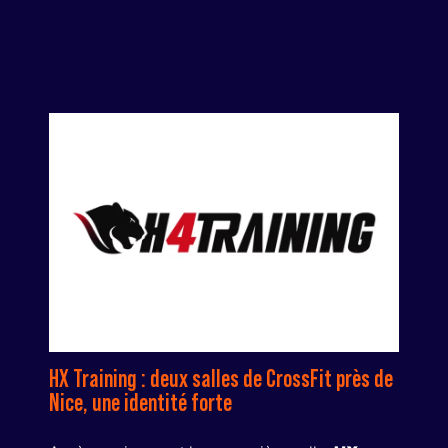
HX Training : deux salles de CrossFit près de
Nice, une identité forte