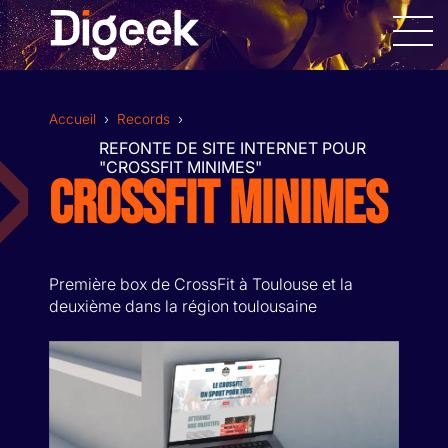
Allez
au
contenu
Accueil
›
Records
›
REFONTE DE SITE INTERNET POUR
"CROSSFIT MINIMES"
CROSSFIT MINIMES
DESIGN GRAPHIQUE
SITES INTERNET
Première box de CrossFit à Toulouse et la
deuxième dans la région toulousaine
APPLICATIONS MOBILES
RÉALISATION VIDÉOS