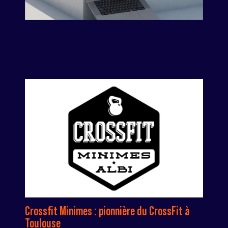
Crossfit Minimes : pionnière du CrossFit à
Toulouse