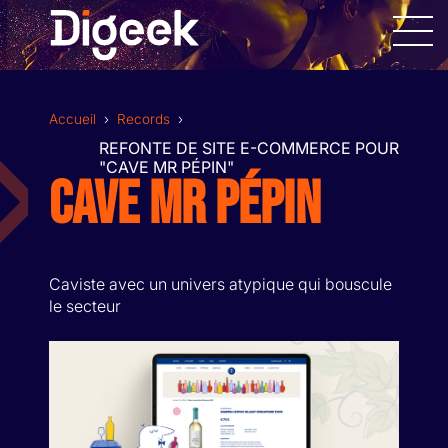
Allez
au
contenu
Accueil
›
Records
›
REFONTE DE SITE E-COMMERCE POUR
"CAVE MR PÉPIN"
CAVE MR PÉPIN
DESIGN GRAPHIQUE
SITES INTERNET
Caviste avec un univers atypique qui bouscule
le secteur
APPLICATIONS MOBILES
RÉALISATION VIDÉOS