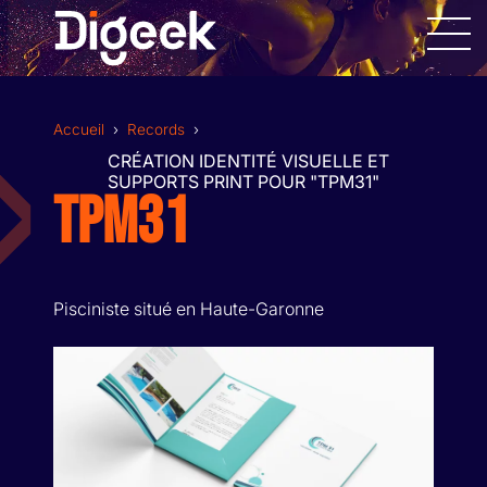
Allez
au
contenu
Accueil
›
Records
›
CRÉATION IDENTITÉ VISUELLE ET
SUPPORTS PRINT POUR "TPM31"
TPM31
DESIGN GRAPHIQUE
SITES INTERNET
Pisciniste situé en Haute-Garonne
APPLICATIONS MOBILES
RÉALISATION VIDÉOS