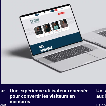
n
our
Une expérience utilisateur repensée
Un s
pour convertir les visiteurs en
audi
membres
vait
La co