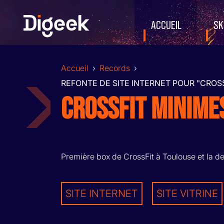
Allez
au
ACCUEIL
SK
contenu
Accueil
›
Records
›
REFONTE DE SITE INTERNET POUR "CROSS
CROSSFIT MINIME
Première box de CrossFit à Toulouse et la d
SITE INTERNET
SITE VITRINE