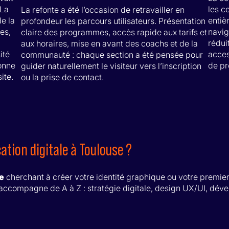
 La
les c
La refonte a été l’occasion de retravailler en
e la
entiè
profondeur les parcours utilisateurs. Présentation
es,
navig
claire des programmes, accès rapide aux tarifs et
rédui
aux horaires, mise en avant des coachs et de la
ité
acces
communauté : chaque section a été pensée pour
donne
de pr
guider naturellement le visiteur vers l’inscription
ite.
ou la prise de contact.
tion digitale à Toulouse ?
e
cherchant à créer votre identité graphique ou votre premier 
ccompagne de A à Z : stratégie digitale, design UX/UI, déve