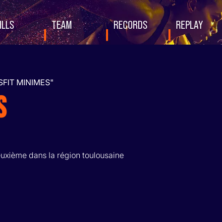
ILLS
TEAM
RECORDS
REPLAY
FIT MINIMES"
S
euxième dans la région toulousaine