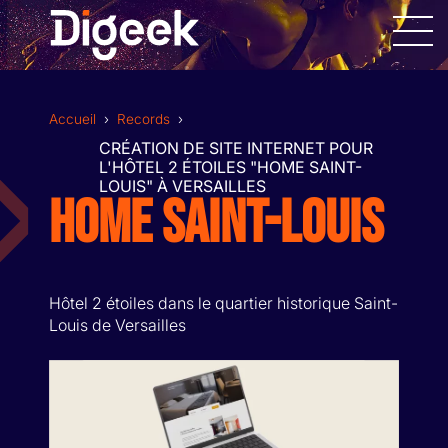
Allez
au
contenu
Accueil
›
Records
›
CRÉATION DE SITE INTERNET POUR
L'HÔTEL 2 ÉTOILES "HOME SAINT-
LOUIS" À VERSAILLES
HOME SAINT-LOUIS
DESIGN GRAPHIQUE
SITES INTERNET
Hôtel 2 étoiles dans le quartier historique Saint-
Louis de Versailles
APPLICATIONS MOBILES
RÉALISATION VIDÉOS